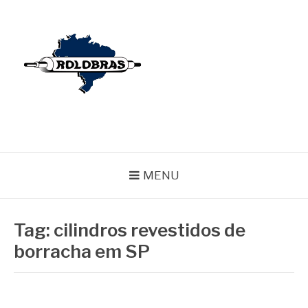
Pular
para
o
conteúdo
BLOG ROLOBRAS
Serviços Especializados em Revestimentos de Cilindros
MENU
Tag:
cilindros revestidos de
borracha em SP