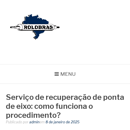
Pular
para
o
conteúdo
BLOG ROLOBRAS
Serviços Especializados em Revestimentos de Cilindros
MENU
Serviço de recuperação de ponta
de eixo: como funciona o
procedimento?
Publicado por
admin
em
8 de janeiro de 2025