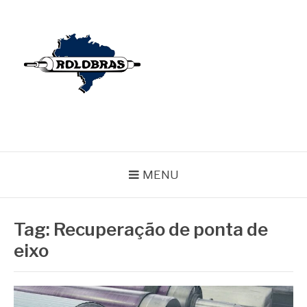
Pular
para
o
conteúdo
BLOG ROLOBRAS
Serviços Especializados em Revestimentos de Cilindros
MENU
Tag:
Recuperação de ponta de
eixo