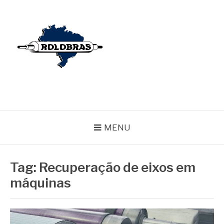
Pular
para
o
conteúdo
BLOG ROLOBRAS
Serviços Especializados em Revestimentos de Cilindros
MENU
Tag:
Recuperação de eixos em
máquinas