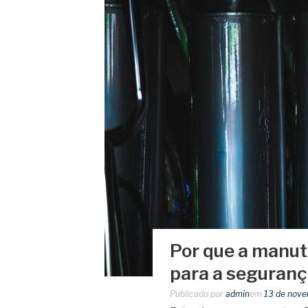
Por que a manute
para a seguranç
Publicado por
admin
em
13 de nov