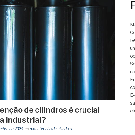
Ma
Co
Re
um
op
Se
co
Em
co
Ev
sa
nção de cilindros é crucial
ei
a industrial?
embro de 2024
em
manutenção de cilindros