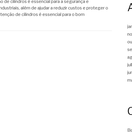
 de cilindros é essencial para a segurança e
dustriais, além de ajudar a reduzir custos e proteger o
tenção de cilindros é essencial para o bom
ja
n
ou
s
a
ju
ju
m
Bo