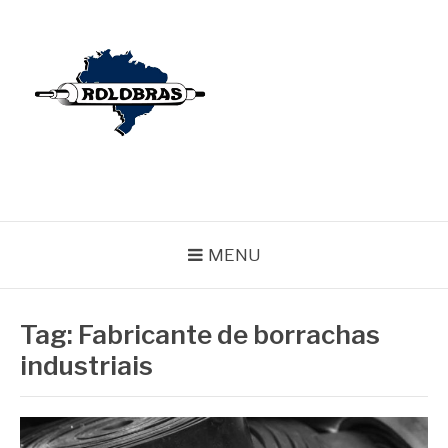
Pular
para
o
conteúdo
BLOG ROLOBRAS
Serviços Especializados em Revestimentos de Cilindros
MENU
Tag:
Fabricante de borrachas
industriais