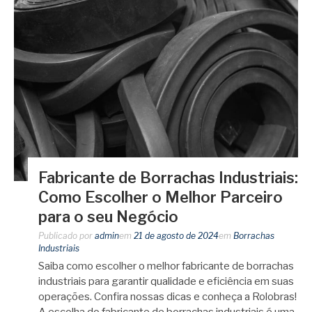
Fabricante de Borrachas Industriais:
Como Escolher o Melhor Parceiro
para o seu Negócio
Publicado por
admin
em
21 de agosto de 2024
em
Borrachas
Industriais
Saiba como escolher o melhor fabricante de borrachas
industriais para garantir qualidade e eficiência em suas
operações. Confira nossas dicas e conheça a Rolobras!