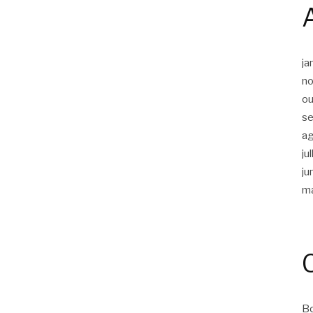
ja
n
ou
s
a
ju
ju
m
Bo