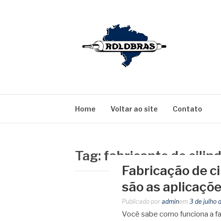
Pular
para
o
conteúdo
BLOG ROLOBR
Serviços Especializados em Revestimentos de C
Home
Voltar ao site
Contato
Tag:
fabricante de cilin
Fabricação de ci
são as aplicaçõe
Publicado por
admin
em
3 de julho
Você sabe como funciona a f