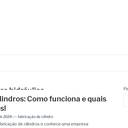
AS
ilindros
dro hidráulico
Pe
lindros: Como funciona e quais
s!
 de 2024
em
fabricação de cilindro
abricação de cilindros e conhece uma empresa