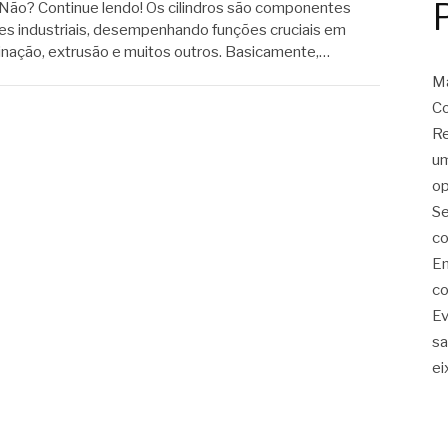
 Não? Continue lendo! Os cilindros são componentes
es industriais, desempenhando funções cruciais em
nação, extrusão e muitos outros. Basicamente,…
Ma
Co
Re
um
op
Se
co
Em
co
Ev
sa
ei