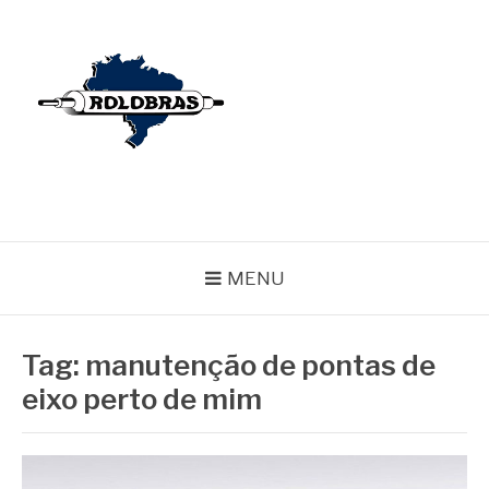
Pular
para
o
conteúdo
BLOG ROLOBRAS
Serviços Especializados em Revestimentos de Cilindros
MENU
Tag:
manutenção de pontas de
eixo perto de mim