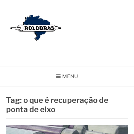
Pular
para
o
conteúdo
BLOG ROLOBRAS
Serviços Especializados em Revestimentos de Cilindros
MENU
Tag:
o que é recuperação de
ponta de eixo