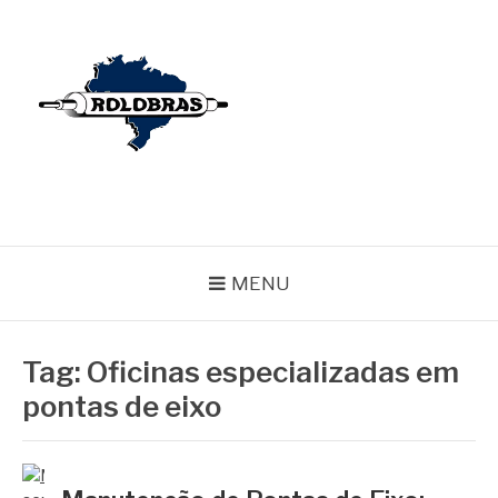
Pular
para
o
conteúdo
BLOG ROLOBRAS
Serviços Especializados em Revestimentos de Cilindros
MENU
Tag:
Oficinas especializadas em
pontas de eixo