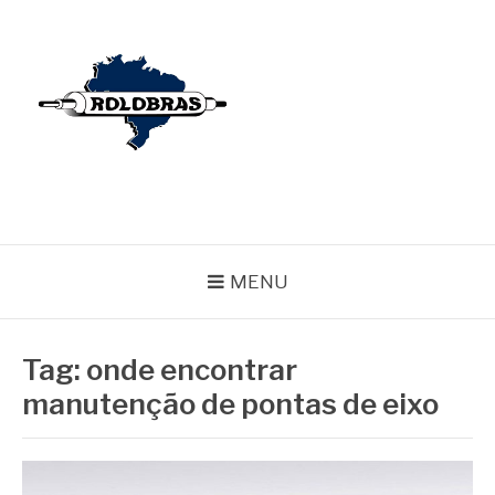
Pular
para
o
conteúdo
BLOG ROLOBRAS
Serviços Especializados em Revestimentos de Cilindros
MENU
Tag:
onde encontrar
manutenção de pontas de eixo