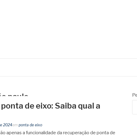
AS
ilindros
ão paulo
Pe
ponta de eixo: Saiba qual a
de 2024
em
ponta de eixo
o apenas a funcionalidade da recuperação de ponta de