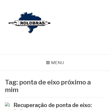
Pular
para
o
conteúdo
BLOG ROLOBRAS
Serviços Especializados em Revestimentos de Cilindros
MENU
Tag:
ponta de eixo próximo a
mim
Recuperação de ponta de eixo: