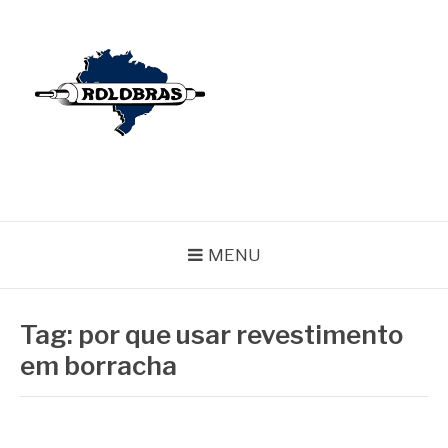
Pular
para
o
conteúdo
BLOG ROLOBRAS
Serviços Especializados em Revestimentos de Cilindros
MENU
Tag:
por que usar revestimento
em borracha