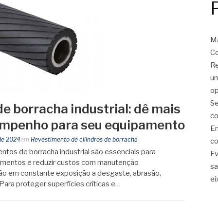
Ma
Co
Re
um
op
Se
e borracha industrial: dê mais
co
empenho para seu equipamento
Em
de 2024
em
Revestimento de cilindros de borracha
co
ntos de borracha industrial são essenciais para
Ev
ipamentos e reduzir custos com manutenção
sa
tão em constante exposição a desgaste, abrasão,
ei
ara proteger superfícies críticas e…