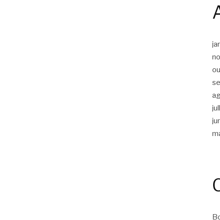
ja
n
ou
s
a
ju
ju
m
Bo