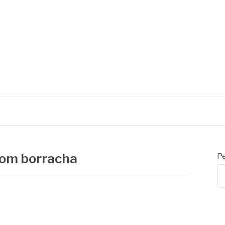
AS
ilindros
com borracha
Pe