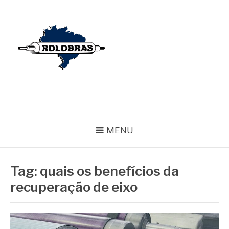
Pular
para
o
conteúdo
BLOG ROLOBRAS
Serviços Especializados em Revestimentos de Cilindros
MENU
Tag:
quais os benefícios da
recuperação de eixo