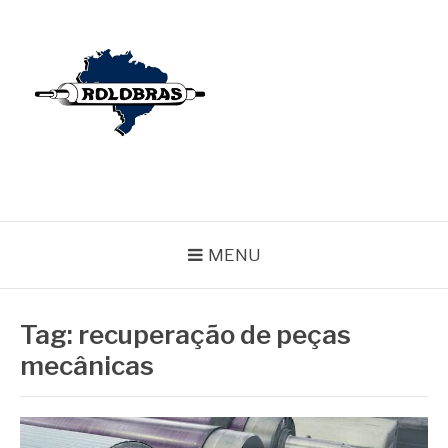
Pular
para
o
conteúdo
BLOG ROLOBRAS
Serviços Especializados em Revestimentos de Cilindros
MENU
Tag:
recuperação de peças
mecânicas