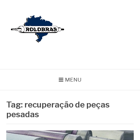
Pular
para
o
conteúdo
BLOG ROLOBRAS
Serviços Especializados em Revestimentos de Cilindros
MENU
Tag:
recuperação de peças
pesadas