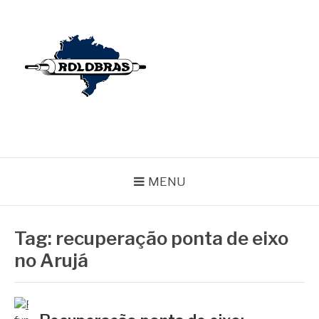
Pular
para
o
conteúdo
BLOG ROLOBRAS
Serviços Especializados em Revestimentos de Cilindros
MENU
Tag:
recuperação ponta de eixo
no Arujá