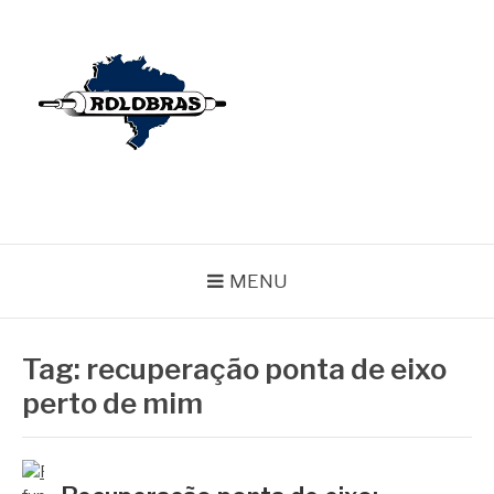
Pular
para
o
conteúdo
BLOG ROLOBRAS
Serviços Especializados em Revestimentos de Cilindros
MENU
Tag:
recuperação ponta de eixo
perto de mim