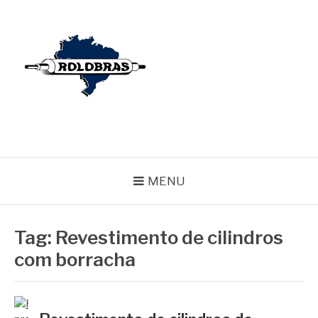
Pular
para
o
conteúdo
BLOG ROLOBRAS
Serviços Especializados em Revestimentos de Cilindros
MENU
Tag:
Revestimento de cilindros
com borracha