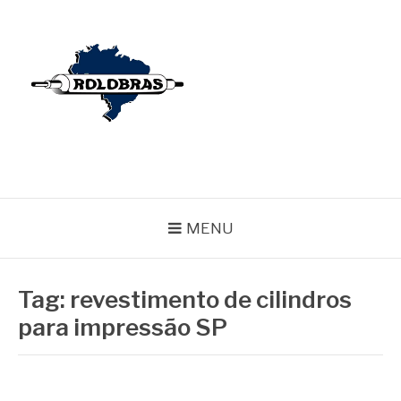
Pular
para
o
conteúdo
BLOG ROLOBRAS
Serviços Especializados em Revestimentos de Cilindros
MENU
Tag:
revestimento de cilindros
para impressão SP