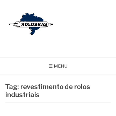
Pular
para
o
conteúdo
BLOG ROLOBRAS
Serviços Especializados em Revestimentos de Cilindros
MENU
Tag:
revestimento de rolos
industriais