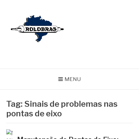
Pular
para
o
conteúdo
BLOG ROLOBRAS
Serviços Especializados em Revestimentos de Cilindros
MENU
Tag:
Sinais de problemas nas
pontas de eixo