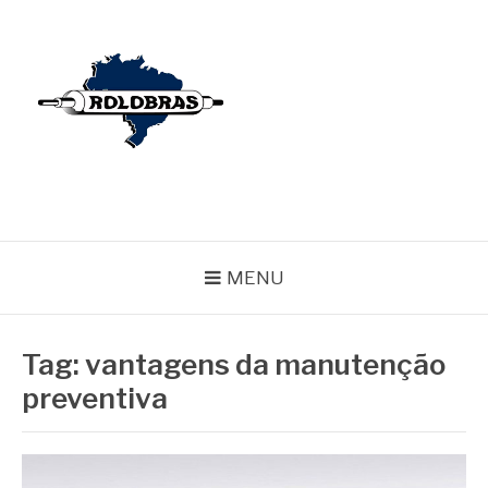
Pular
para
o
conteúdo
BLOG ROLOBRAS
Serviços Especializados em Revestimentos de Cilindros
MENU
Tag:
vantagens da manutenção
preventiva